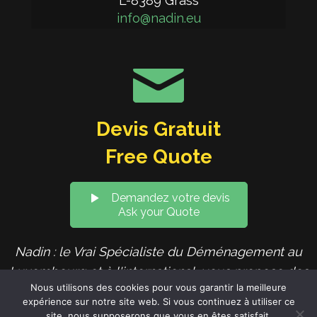
L-8389 Grass
info@nadin.eu
Devis Gratuit
Free Quote
Demandez votre devis
Ask your Quote
Nadin : le Vrai Spécialiste du Déménagement au
Luxembourg et à l'international, vous propose des
Nous utilisons des cookies pour vous garantir la meilleure
services de qualité au meilleur prix.
expérience sur notre site web. Si vous continuez à utiliser ce
site, nous supposerons que vous en êtes satisfait.