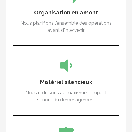
Nous gérons pour vous
Organisation en amont
Communications vers les équipes,
formalités administratives, autorisations de
Nous planifions l'ensemble des opérations
stationnement, assurances, etc...
avant d'intervenir
Votre personnel n'est pas
importuné
Matériel silencieux
Rolls silencieux, armoires PCs capitonnées,
Nous réduisons au maximum l'impact
lifts électriques,...
sonore du déménagement