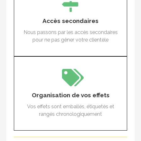
Vous continuez votre activité
Grâce à nos différentes tailles de camions et
Accès secondaires
de monte-charges, nous pouvons passer
Nous passons par les accès secondaires
partout (ou presque) et ne pas vous
pour ne pas gêner votre clientèle
déranger
Vous retrouvez tout en ordre
Organisation de vos effets
Si possible, nous déménageons même vos
armoires pleines afin de gagner du temps et
Vos effets sont emballés, étiquetés et
éviter les mélanges
rangés chronologiquement